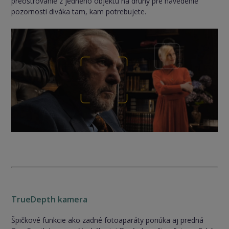
preostrovanie z jedného objektu na druhý pre navedenie
pozornosti diváka tam, kam potrebujete.
TrueDepth kamera
Špičkové funkcie ako zadné fotoaparáty ponúka aj predná