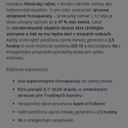
novinkou
filmársky režim
, s ktorým natočíte snímky ako
hollywoodski kúzelníci. S tým úzko súvisia tiež
výrazne
vylepšené fotoaparáty
– širokouhlý snímač s 12 Mpx je
teraz schopný zachytiť až
o 47 % viac svetla
, zatiaľ
čo
ultraširokouhlý objektív dostal ešte rýchlejšie
snímanie a tiež sa mu lepšie darí v tmavých scénach
.
Každý ocení výdrž predĺženú oproti minulej generácii o
2,5
hodiny
či nové možnosti systému
iOS 15
a tiež podporu
5G
s
inteligentným prepínaním prevádzky práve pre vyššiu
efektivitu.
Kľúčové vlastnosti:
Dva superschopné fotoaparáty
na zadnej strane
Ešte jasnejší 6,1" OLED displej
so
zmenšeným
výrezom pre TrueDepth kameru
Neskutočný výkon procesora
Apple A15 Bionic
Výdrž predĺžená oproti minulej generácii o
2,5 hodiny
5G
s inteligentným prepínaním