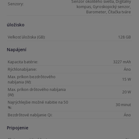
Senzor okolitého svetla, Digitálny
Senzory:
kompas, Gyroskopický senzor,
Barometer, Čítačka tváre
úložisko
Veľkosť úložiska (GB):
128 GB
Napájení
Kapacita batérie:
3227 mAh
Rýchlonabíjanie:
Áno
Max. príkon bezdrôtového
15 W
nabíjania (W):
Max. príkon drôtového nabíjania
20 W
(W):
Najrýchlejšie možné nabitie na 50
30 minut
%:
Bezdrôtové nabíjanie Qi:
Áno
Pripojenie