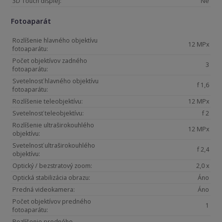
3D Touch displej:
Ne
Fotoaparát
Rozlíšenie hlavného objektívu
12 MPx
fotoaparátu:
Počet objektívov zadného
3
fotoaparátu:
Svetelnosť hlavného objektívu
f 1,6
fotoaparátu:
Rozlíšenie teleobjektívu:
12 MPx
Svetelnosť teleobjektívu:
f 2
Rozlíšenie ultraširokouhlého
12 MPx
objektívu:
Svetelnosť ultraširokouhlého
f 2,4
objektívu:
Optický / bezstratový zoom:
2,0 x
Optická stabilizácia obrazu:
Áno
Predná videokamera:
Áno
Počet objektívov predného
1
fotoaparátu:
Rozlíšenie predného