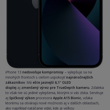
iPhone 13
nedovoľuje kompromisy
– vylepšuje sa na
mnohých frontoch s cieľom uspokojiť
najnáročnejších
zákazníkov
. Má
ešte jasnejší 6,1" OLED
displej
aj
zmenšený výrez pre TrueDepth kameru
. Zďaleka
to však nie sú jediné vylepšenia, ktorými si vás získa. Servíruje
aj
špičkový výkon
procesora
Apple A15 Bionic
, vďaka
ktorému sa otvárajú nové možnosti aj v ďalších oblastiach,
ako napríklad natáčanie videí, kde je veľkou