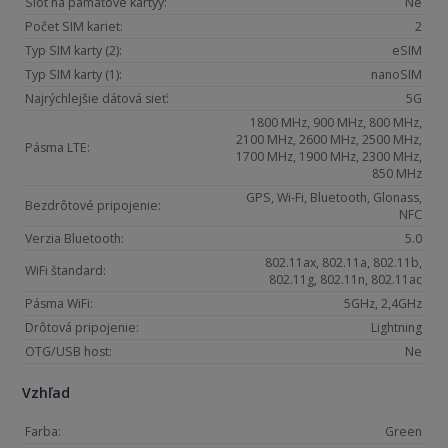
Slot na pamäťové kartyy:
Ne
Počet SIM kariet:
2
Typ SIM karty (2):
eSIM
Typ SIM karty (1):
nanoSIM
Najrýchlejšie dátová sieť:
5G
1800 MHz, 900 MHz, 800 MHz,
2100 MHz, 2600 MHz, 2500 MHz,
Pásma LTE:
1700 MHz, 1900 MHz, 2300 MHz,
850 MHz
GPS, Wi-Fi, Bluetooth, Glonass,
Bezdrôtové pripojenie:
NFC
Verzia Bluetooth:
5.0
802.11ax, 802.11a, 802.11b,
WiFi štandard:
802.11g, 802.11n, 802.11ac
Pásma WiFi:
5GHz, 2,4GHz
Drôtová pripojenie:
Lightning
OTG/USB host:
Ne
Vzhľad
Farba:
Green