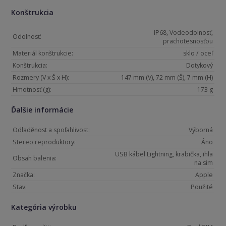
Konštrukcia
IP68, Vodeodolnosť,
Odolnosť:
prachotesnosťou
Materiál konštrukcie:
sklo / oceľ
Konštrukcia:
Dotykový
Rozmery (V x Š x H):
147 mm (V), 72 mm (Š), 7 mm (H)
Hmotnosť (g):
173 g
Ďalšie informácie
Odladěnost a spoľahlivost:
Výborná
Stereo reproduktory:
Áno
USB kábel Lightning, krabička, ihla
Obsah balenia:
na sim
Značka:
Apple
Stav:
Použité
Kategória výrobku