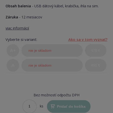
Obsah balenia
- USB dátový kábel, krabička, ihla na sim.
Záruka
- 12 mesiacov
viac informácií
Vyberte si variant:
Ako sa v tom vyznať?
A+
nie je skladom
470 €
(TOP
A
nie je skladom
451 €
stav)
Bez možností odpočtu DPH
ks
Pridať do košíka