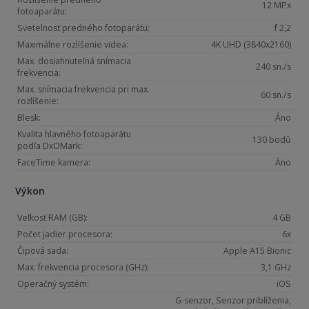
12 MPx
fotoaparátu:
Svetelnosť predného fotoparátu:
f 2,2
Maximálne rozlíšenie videa:
4K UHD (3840x2160)
Max. dosiahnuteľná snímacia
240 sn./s
frekvencia:
Max. snímacia frekvencia pri max.
60 sn./s
rozlíšenie:
Blesk:
Áno
Kvalita hlavného fotoaparátu
130 bodů
podľa DxOMark:
FaceTime kamera:
Áno
Výkon
Veľkosť RAM (GB):
4 GB
Počet jadier procesora:
6x
Čipová sada:
Apple A15 Bionic
Max. frekvencia procesora (GHz):
3,1 GHz
Operačný systém:
iOS
G-senzor, Senzor priblíženia,