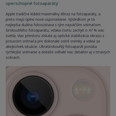
uperschopné fotoaparáty
Apple tradične kládol maximálny dôraz na fotoaparáty, a
preto majú úplne nové usporiadanie. Výsledkom je tá
najlepšia duálna fotosústava s tým najväčším snímačom
širokouhlého fotoaparátu, vďaka čomu zachytí o 47 % viac
svetla. Viac priestoru získala aj optická stabilizácia obrazu s
posuvom snímača pre dokonale ostré snímky a videá za
akejkoľvek situácie. Ultraširokouhlý fotoaparát ponúka
rýchlejšie snímanie a dokáže odhaliť viac detailov aj v tmavých
scénach.