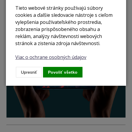
Tieto webové stránky používajú súbory
cookies a ďalšie sledovacie nástroje s cieľom
vylepšenia používateľského prostredia,
Predĺžená výdrž
zobrazenia prispôsobeného obsahu a
iPhone 13 ponúka výdrž vylepšenú oproti minulej generácii až
reklám, analýzy návštevnosti webových
o 2,5 hodiny!
stránok a zistenia zdroja návštevnosti.
Viac o ochrane osobných údajov
Upresniť
Povoliť všetko