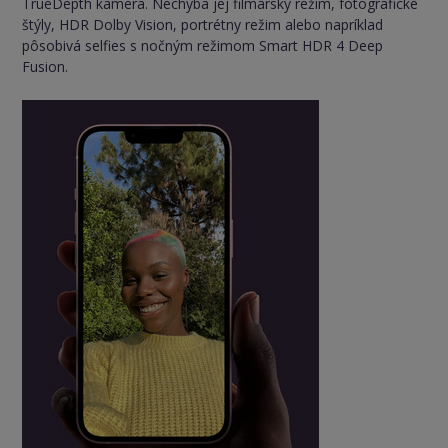
TrueDepth kamera. Nechýba jej filmársky režim, fotografické
štýly, HDR Dolby Vision, portrétny režim alebo napríklad
pôsobivá selfies s nočným režimom Smart HDR 4 Deep
Fusion.