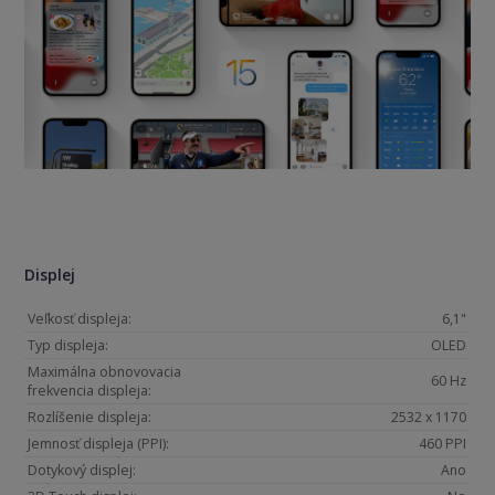
Displej
Veľkosť displeja:
6,1"
Typ displeja:
OLED
Maximálna obnovovacia
60 Hz
frekvencia displeja:
Rozlíšenie displeja:
2532 x 1170
Jemnosť displeja (PPI):
460 PPI
Dotykový displej:
Ano