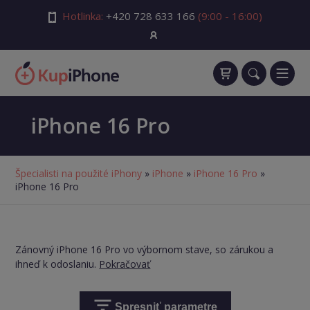
Hotlinka:
+420 728 633 166
(9:00 - 16:00)
iPhone 16 Pro
Špecialisti na použité iPhony
»
iPhone
»
iPhone 16 Pro
»
iPhone 16 Pro
Zánovný iPhone 16 Pro vo výbornom stave, so zárukou a
ihneď k odoslaniu.
Pokračovať
Spresniť parametre