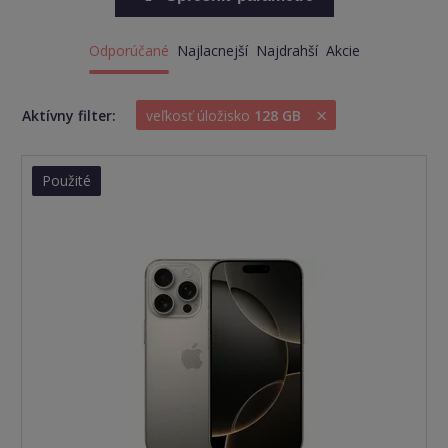
Odporúčané
Najlacnejší
Najdrahší
Akcie
×
Aktívny filter:
veľkosť úložisko
128 GB
Použité