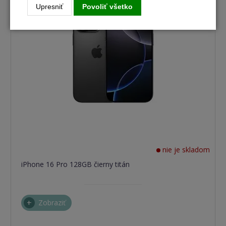
Upresniť
Povoliť všetko
nie je skladom
iPhone 16 Pro 128GB čierny titán
Zobraziť