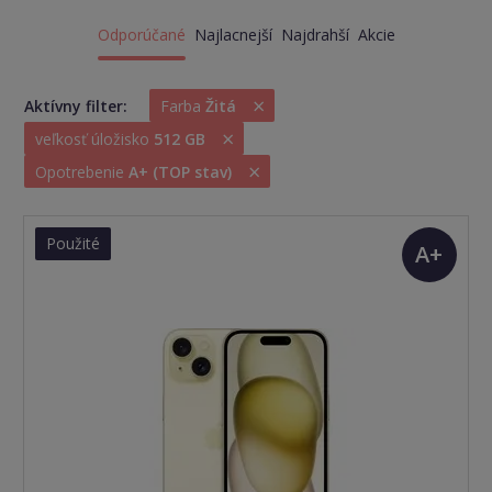
Odporúčané
Najlacnejší
Najdrahší
Akcie
×
Aktívny filter:
Farba
Žitá
×
veľkosť úložisko
512 GB
×
Opotrebenie
A+ (TOP stav)
Použité
A+
(TOP
stav)