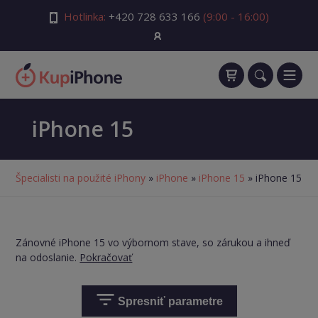
Hotlinka:
+420 728 633 166
(9:00 - 16:00)
iPhone 15
Špecialisti na použité iPhony
»
iPhone
»
iPhone 15
» iPhone 15
Zánovné iPhone 15 vo výbornom stave, so zárukou a ihneď
na odoslanie.
Pokračovať
Spresniť parametre