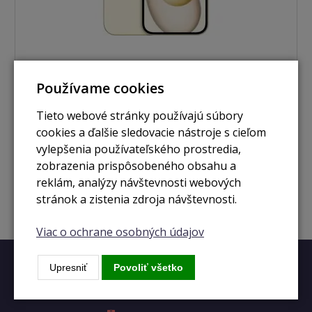
Používame cookies
skladom
Tieto webové stránky používajú súbory
iPhone 15 512GB yellow
cookies a ďalšie sledovacie nástroje s cieľom
vylepšenia používateľského prostredia,
zobrazenia prispôsobeného obsahu a
549 €
Zobraziť
reklám, analýzy návštevnosti webových
stránok a zistenia zdroja návštevnosti.
Viac o ochrane osobných údajov
Upresniť
Povoliť všetko
Rýchly kontakt