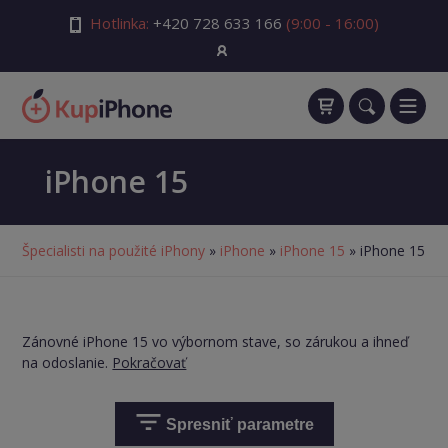
Hotlinka:
+420 728 633 166
(9:00 - 16:00)
iPhone 15
Špecialisti na použité iPhony
»
iPhone
»
iPhone 15
» iPhone 15
Zánovné iPhone 15 vo výbornom stave, so zárukou a ihneď
na odoslanie.
Pokračovať
Spresniť parametre