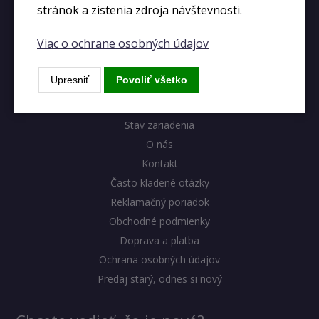
stránok a zistenia zdroja návštevnosti.
Viac o ochrane osobných údajov
Výhody eshopu
Upresniť
Povoliť všetko
Blog
Stav zariadenia
O nás
Kontakt
Často kladené otázky
Reklamačný poriadok
Obchodné podmienky
Doprava a platba
Ochrana osobných údajov
Predaj starý, odnes si nový