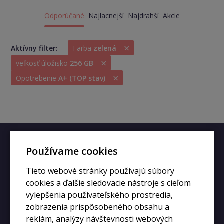
Odporúčané
Najlacnejší
Najdrahší
Akcie
×
Aktívny filter:
Farba
zelená
×
veľkosť úložisko
256 GB
×
Opotrebenie
A+ (TOP stav)
Rýchly kontakt
Používame cookies
Tieto webové stránky používajú súbory
+420 728 633 166
cookies a ďalšie sledovacie nástroje s cieľom
info@kupiphone.cz
vylepšenia používateľského prostredia,
zobrazenia prispôsobeného obsahu a
reklám, analýzy návštevnosti webových