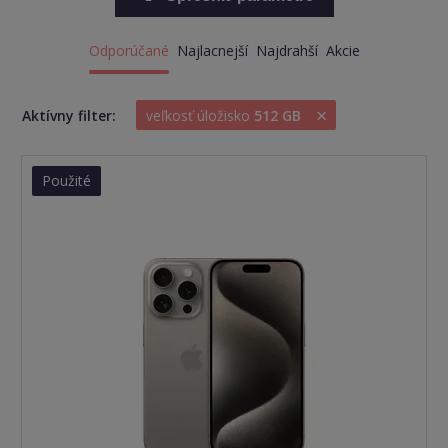
Odporúčané
Najlacnejší
Najdrahší
Akcie
×
Aktívny filter:
veľkosť úložisko
512 GB
Použité