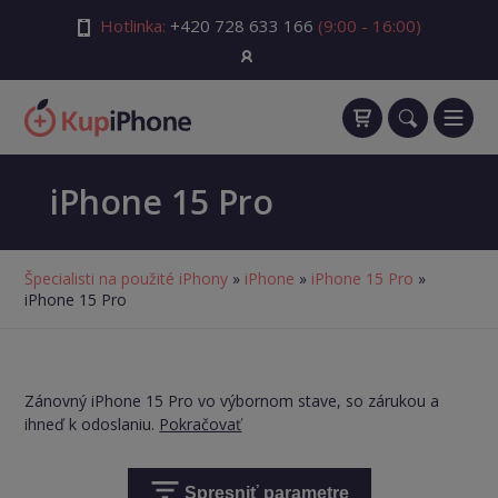
Hotlinka:
+420 728 633 166
(9:00 - 16:00)
iPhone 15 Pro
Špecialisti na použité iPhony
»
iPhone
»
iPhone 15 Pro
»
iPhone 15 Pro
Zánovný iPhone 15 Pro vo výbornom stave, so zárukou a
ihneď k odoslaniu.
Pokračovať
Spresniť parametre