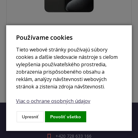
Používame cookies
nie je skladom
Tieto webové stránky používajú súbory
iPhone 15 Pro 1TB čierny titán
cookies a ďalšie sledovacie nástroje s cieľom
vylepšenia používateľského prostredia,
zobrazenia prispôsobeného obsahu a
Zobraziť
reklám, analýzy návštevnosti webových
stránok a zistenia zdroja návštevnosti.
Viac o ochrane osobných údajov
Upresniť
Povoliť všetko
Rýchly kontakt
+420 728 633 166