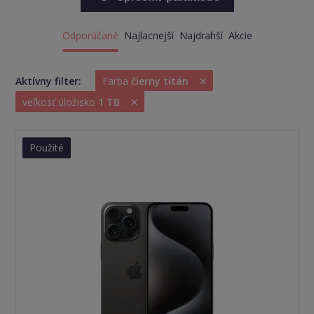
Odporúčané
Najlacnejší
Najdrahší
Akcie
×
Aktívny filter:
Farba
čierny titán
×
veľkosť úložisko
1 TB
Použité