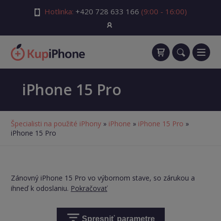
Hotlinka:
+420 728 633 166
(9:00 - 16:00)
iPhone 15 Pro
Špecialisti na použité iPhony
»
iPhone
»
iPhone 15 Pro
»
iPhone 15 Pro
Zánovný iPhone 15 Pro vo výbornom stave, so zárukou a
ihneď k odoslaniu.
Pokračovať
Spresniť parametre