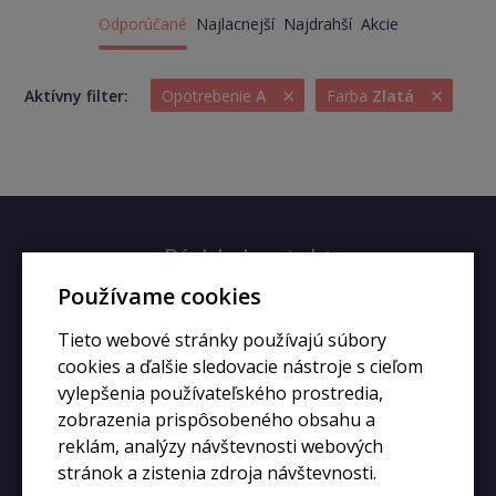
Odporúčané
Najlacnejší
Najdrahší
Akcie
×
×
Aktívny filter:
Opotrebenie
A
Farba
Zlatá
Rýchly kontakt
Používame cookies
+420 728 633 166
Tieto webové stránky používajú súbory
info@kupiphone.cz
cookies a ďalšie sledovacie nástroje s cieľom
vylepšenia používateľského prostredia,
zobrazenia prispôsobeného obsahu a
reklám, analýzy návštevnosti webových
stránok a zistenia zdroja návštevnosti.