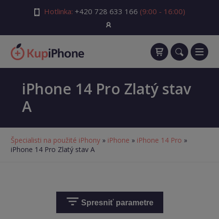
Hotlinka:
+420 728 633 166
(9:00 - 16:00)
iPhone 14 Pro Zlatý stav
A
Špecialisti na použité iPhony
»
iPhone
»
iPhone 14 Pro
»
iPhone 14 Pro Zlatý stav A
Spresniť parametre