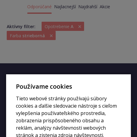
Odporúčané
Najlacnejší
Najdrahší
Akcie
×
Aktívny filter:
Opotrebenie
A
×
Farba
strieborná
Rýchly kontakt
Používame cookies
+420 728 633 166
Tieto webové stránky používajú súbory
info@kupiphone.cz
cookies a ďalšie sledovacie nástroje s cieľom
vylepšenia používateľského prostredia,
zobrazenia prispôsobeného obsahu a
reklám, analýzy návštevnosti webových
stránok a zistenia zdroja návštevnosti.