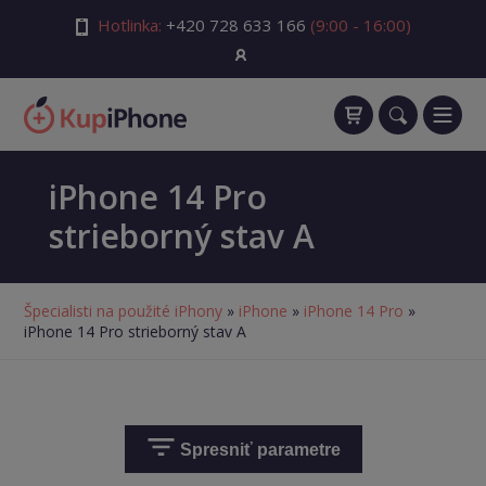
Hotlinka:
+420 728 633 166
(9:00 - 16:00)
iPhone 14 Pro
strieborný stav A
Špecialisti na použité iPhony
»
iPhone
»
iPhone 14 Pro
»
iPhone 14 Pro strieborný stav A
Spresniť parametre