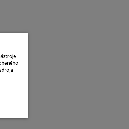
nástroje
sobeného
zdroja