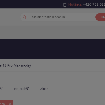
Hotlinka:
+420 728 63
Hľ
e 13 Pro Max modrý
ší
Najdrahší
Akcie
×
drá