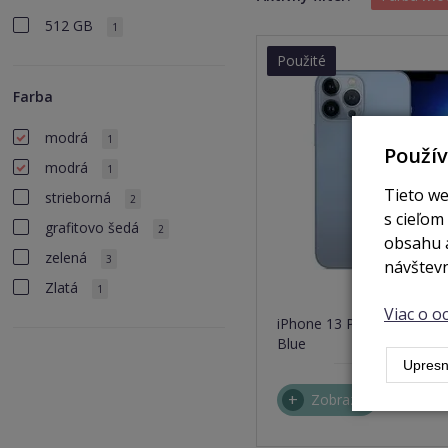
512 GB
1
Použité
Farba
modrá
1
Použí
modrá
1
Tieto we
strieborná
2
s cieľom
grafitovo šedá
2
obsahu a
zelená
3
návštevn
Zlatá
1
nie 
Viac o 
iPhone 13 Pro Max 512GB 
Blue
Upresn
Zobraziť