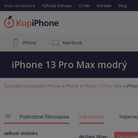
Stav zariadenia
Výhody eshopu
O nás
Kontakt
Blog
iPhone
MacBook
iPhone 13 Pro Max modrý
Špecialisti na použité iPhony
»
iPhone
»
iPhone 13 Pro Max
» iPhon
Podrobné filtrovanie
Odporúčané
Najlacnej
veľkosť úložisko
Aktívny filter:
Farba
mo