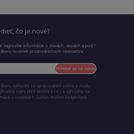
dieť, čo je nové?
ť najnovšie informácie o zľavách, akciách a pod.?
 odberu noviniek prostredníctvom newslettra.
Prihlásiť sa na odber
odberu súhlasíte so spracovaním vášho e-mailu.
ýhradne nami (ADI Mobile s.r.o.) a výhradne na
ormácií o novinkách. Súhlas možno kedykoľvek