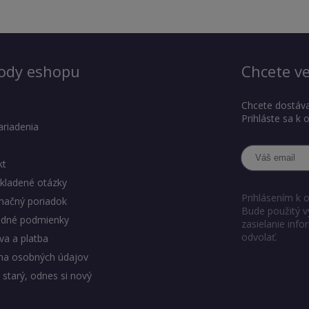
ody eshopu
Chcete ve
Chcete dostáva
Prihláste sa k
ariadenia
kt
kladené otázky
Prihlásením k 
mačný poriadok
Bude použitý v
dné podmienky
zasielanie inf
odvolať.
a a platba
na osobných údajov
 starý, odnes si nový