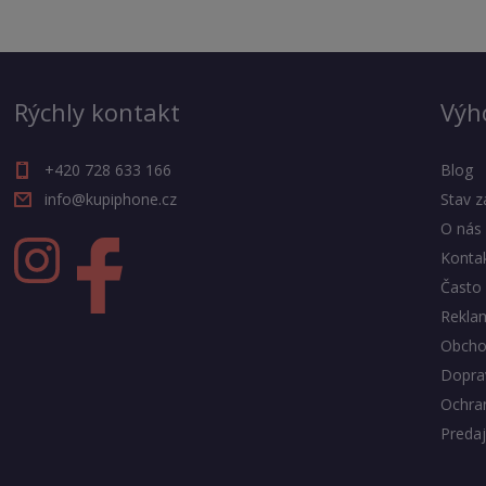
Rýchly kontakt
Výh
+420 728 633 166
Blog
info@kupiphone.cz
Stav z
O nás
Konta
Často 
Rekla
Obcho
Doprav
Ochra
Predaj