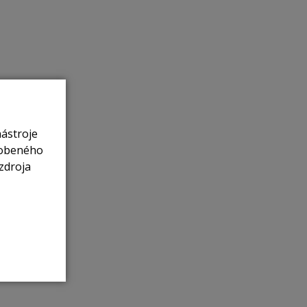
nástroje
sobeného
zdroja