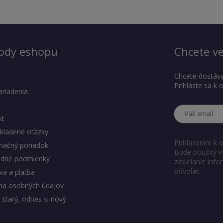
ody eshopu
Chcete ve
Chcete dostáva
Prihláste sa k
ariadenia
kt
kladené otázky
Prihlásením k 
mačný poriadok
Bude použitý v
dné podmienky
zasielanie inf
odvolať.
a a platba
na osobných údajov
 starý, odnes si nový