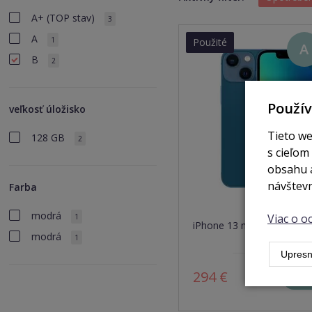
A+ (TOP stav)
3
A
1
Použité
A
B
2
Použí
veľkosť úložisko
Tieto we
128 GB
2
s cieľom
obsahu a
návštevn
Farba
modrá
Viac o 
1
iPhone 13 mini 128GB blu
modrá
1
Upresn
294 €
Z