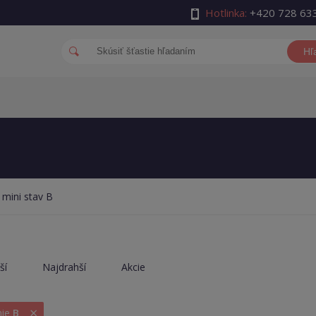
Hotlinka:
+420 728 63
Hľ
 mini stav B
ší
Najdrahší
Akcie
×
nie
B