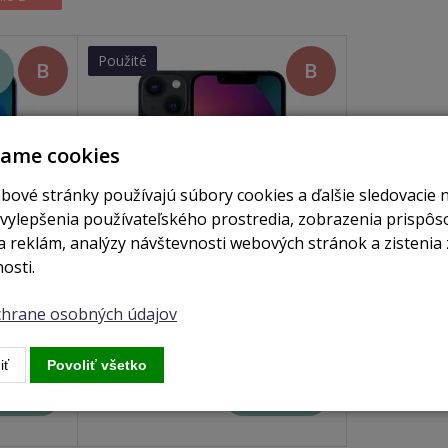
Použité
B
B
vame cookies
bové stránky používajú súbory cookies a ďalšie sledovacie 
 vylepšenia používateľského prostredia, zobrazenia prispô
 reklám, analýzy návštevnosti webových stránok a zistenia 
osti.
skladom
skladom
ochrane osobných údajov
e
iPhone 13 mini 128GB Midnight
iť
Povoliť všetko
274 €
obraziť
Zobraziť