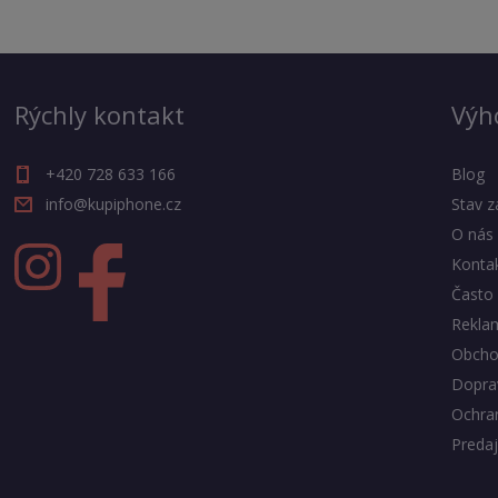
Rýchly kontakt
Výh
+420 728 633 166
Blog
info@kupiphone.cz
Stav z
O nás
Konta
Často 
Rekla
Obcho
Doprav
Ochra
Predaj