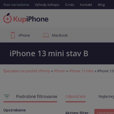
Stav zariadenia
Výhody eshopu
O nás
Kontakt
Blog
iPhone
MacBook
iPhone 13 mini stav B
Špecialisti na použité iPhony
»
iPhone
»
iPhone 13 mini
» iPhone 13
Podrobné filtrovanie
Odporúčané
Najlacnej
Opotrebenie
Aktívny filter:
Opotrebe