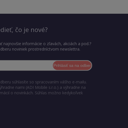
dieť, čo je nové?
ť najnovšie informácie o zľavách, akciách a pod.?
 odberu noviniek prostredníctvom newslettra.
Prihlásiť sa na odber
odberu súhlasíte so spracovaním vášho e-mailu.
ýhradne nami (ADI Mobile s.r.o.) a výhradne na
ormácií o novinkách. Súhlas možno kedykoľvek