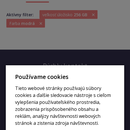
×
Aktívny filter:
veľkosť úložisko
256 GB
×
Farba
modrá
Rýchly kontakt
Používame cookies
+420 728 633 166
Tieto webové stránky používajú súbory
info@kupiphone.cz
cookies a ďalšie sledovacie nástroje s cieľom
vylepšenia používateľského prostredia,
zobrazenia prispôsobeného obsahu a
reklám, analýzy návštevnosti webových
stránok a zistenia zdroja návštevnosti.