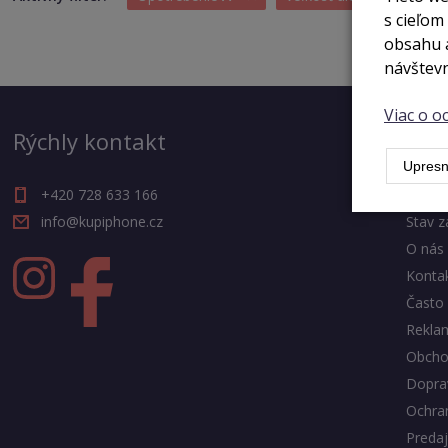
s cieľom
obsahu a
návštevn
Viac o 
Rýchly kontakt
Výh
Upresn
+420 728 633 166
Blog
info@kupiphone.cz
Stav z
O nás
Konta
Často 
Rekla
Obcho
Doprav
Ochra
Predaj