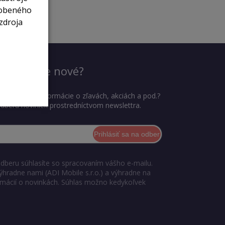
sobeného
zdroja
dieť, čo je nové?
ť najnovšie informácie o zľavách, akciách a pod.?
 odberu noviniek prostredníctvom newslettra.
Prihlásiť sa na odber
odberu súhlasíte so spracovaním vášho e-mailu.
ýhradne nami (ADI Mobile s.r.o.) a výhradne na
ormácií o novinkách. Súhlas možno kedykoľvek