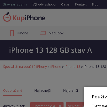
Stav zariadenia
Výhody eshopu
O nás
Kontakt
Blog
iPhone
MacBook
iPhone 13 128 GB stav A
Špecialisti na použité iPhony
»
iPhone
»
iPhone 13
» iPhone 13 128
Odporúčané
Najlacnejší
Najdrahší
Akcie
Použí
×
Tieto we
Aktívny filter:
Opotrebenie
A
veľkosť úložisko
128 GB