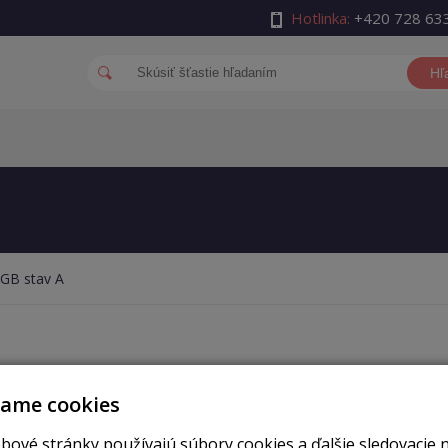
Hotlinka:
+420 728 63
Hľ
 GB stav A
vame cookies
×
bové stránky používajú súbory cookies a ďalšie sledovacie 