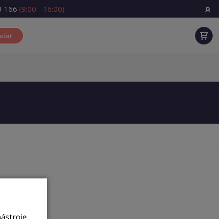
3 166
(9:00 - 16:00)
adať
nástroje