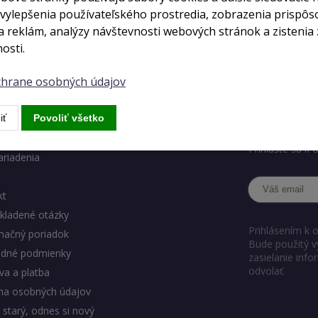
 vylepšenia používateľského prostredia, zobrazenia prispô
 reklám, analýzy návštevnosti webových stránok a zistenia 
osti.
ochrane osobných údajov
ody eshopu
Chcete ve
iť
Povoliť všetko
Chcete dostáva
Prihláste sa k
ariadenia
kt
kladené otázky
Prihlásením k 
mačný poriadok
Bude použitý v
dné podmienky
zasielanie inf
odvolať.
a a platba
na osobných údajov
 starý, odnes si nový