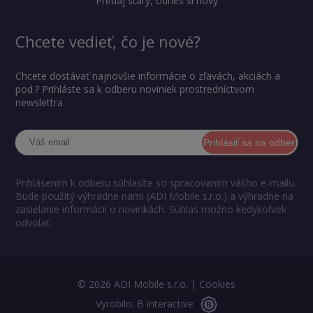
Predaj starý, odnes si nový
Chcete vedieť, čo je nové?
Chcete dostávať najnovšie informácie o zľavách, akciách a
pod.? Prihláste sa k odberu noviniek prostredníctvom
newslettra.
Prihlásiť sa na odber
Prihlásením k odberu súhlasíte so spracovaním vášho e-mailu.
Bude použitý výhradne nami (ADI Mobile s.r.o.) a výhradne na
zasielanie informácií o novinkách. Súhlas možno kedykoľvek
odvolať.
© 2026 ADI Mobile s.r.o. |
Cookies
Vyrobilo: B interactive