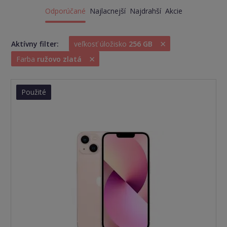
Odporúčané
Najlacnejší
Najdrahší
Akcie
×
Aktívny filter:
veľkosť úložisko
256 GB
×
Farba
ružovo zlatá
Použité