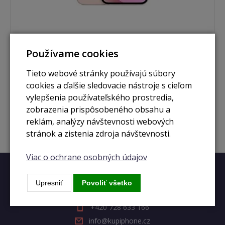
Používame cookies
nie je skladom
iPhone 13 256GB pink
Tieto webové stránky používajú súbory
cookies a ďalšie sledovacie nástroje s cieľom
vylepšenia používateľského prostredia,
Zobraziť
zobrazenia prispôsobeného obsahu a
reklám, analýzy návštevnosti webových
stránok a zistenia zdroja návštevnosti.
Viac o ochrane osobných údajov
Rýchly kontakt
Upresniť
Povoliť všetko
+420 728 633 166
info@kupiphone.cz