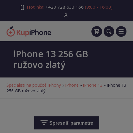
Hotlinka:
+420 728 633 166
(9:00 - 16:00)
iPhone 13 256 GB
ružovo zlatý
Špecialisti na použité iPhony
»
iPhone
»
iPhone 13
» iPhone 13
256 GB ružovo zlatý
Spresniť parametre