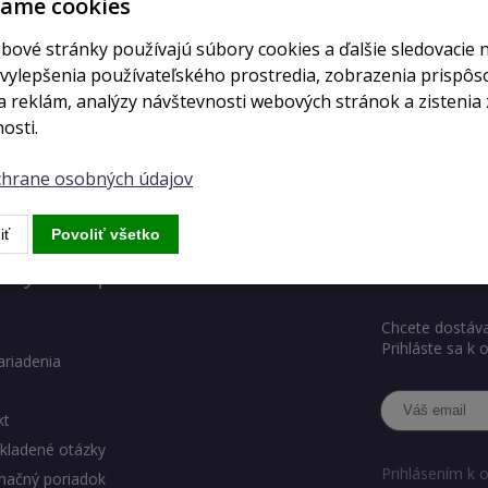
vame cookies
bové stránky používajú súbory cookies a ďalšie sledovacie 
 vylepšenia používateľského prostredia, zobrazenia prispô
 reklám, analýzy návštevnosti webových stránok a zistenia 
osti.
ochrane osobných údajov
iť
Povoliť všetko
ody eshopu
Chcete ve
Chcete dostáva
Prihláste sa k
ariadenia
kt
kladené otázky
Prihlásením k 
mačný poriadok