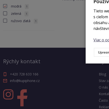
Použí
modrá
1
Tieto we
zelená
1
s cieľom
ružovo zlatá
1
obsahu a
návštevn
Viac o 
Upresn
Rýchly kontakt
Výh
+420 728 633 166
Blog
info@kupiphone.cz
Stav z
O nás
Konta
Často 
Rekla