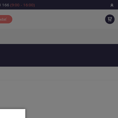
3 166
(9:00 - 16:00)
adať