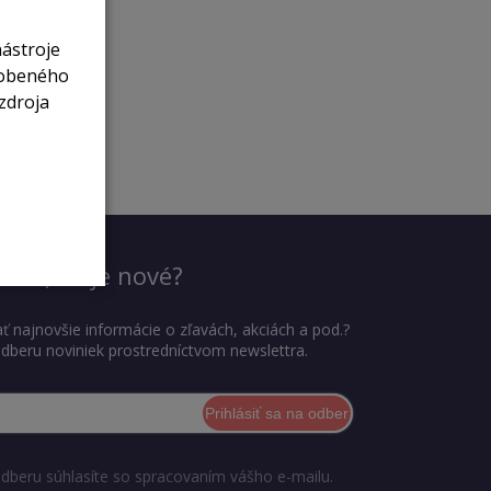
nástroje
sobeného
zdroja
dieť, čo je nové?
ť najnovšie informácie o zľavách, akciách a pod.?
 odberu noviniek prostredníctvom newslettra.
Prihlásiť sa na odber
odberu súhlasíte so spracovaním vášho e-mailu.