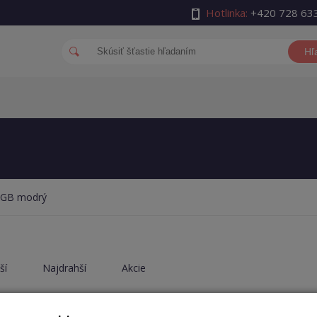
Hotlinka:
+420 728 63
Hľ
 GB modrý
ší
Najdrahší
Akcie
×
×
ložisko
128 GB
Farba
modrá