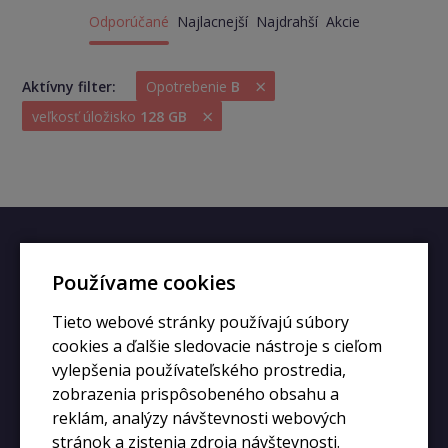
Odporúčané
Najlacnejší
Najdrahší
Akcie
×
Aktívny filter:
Opotrebenie
B
×
veľkosť úložisko
128 GB
Rýchly kontakt
Používame cookies
+420 728 633 166
Tieto webové stránky používajú súbory
info@kupiphone.cz
cookies a ďalšie sledovacie nástroje s cieľom
vylepšenia používateľského prostredia,
zobrazenia prispôsobeného obsahu a
reklám, analýzy návštevnosti webových
stránok a zistenia zdroja návštevnosti.