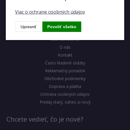
Viac o ochrane osobných údajov
Výhody eshopu
Upresniť
Povoliť všetko
Blog
Stav zariadenia
O nás
Kontakt
Často kladené otázky
Reklamačný poriadok
Obchodné podmienky
Doprava a platba
Ochrana osobných údajov
Predaj starý, odnes si nový
Chcete vedieť, čo je nové?