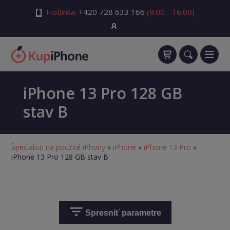
Hotlinka:
+420 728 633 166
(9:00 - 16:00)
iPhone 13 Pro 128 GB
stav B
Špecialisti na použité iPhony
»
iPhone
»
iPhone 13 Pro
»
iPhone 13 Pro 128 GB stav B
Spresniť parametre