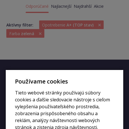
Odporúčané
Najlacnejší
Najdrahší
Akcie
×
Aktívny filter:
Opotrebenie
A+ (TOP stav)
×
Farba
zelená
Rýchly kontakt
Používame cookies
+420 728 633 166
Tieto webové stránky používajú súbory
info@kupiphone.cz
cookies a ďalšie sledovacie nástroje s cieľom
vylepšenia používateľského prostredia,
zobrazenia prispôsobeného obsahu a
reklám, analýzy návštevnosti webových
stránok a zistenia zdroja návštevnosti.