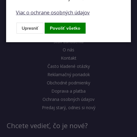
Viac o ochrane osobných údajov
Výhody eshopu
Upresniť
Povoliť všetko
Blog
Stav zariadenia
O nás
Kontakt
Často kladené otázky
Reklamačný poriadok
Obchodné podmienky
Doprava a platba
Ochrana osobných údajov
Predaj starý, odnes si nový
Chcete vedieť, čo je nové?