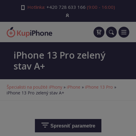
Hotlinka:
+420 728 633 166
(9:00 - 16:00)
iPhone 13 Pro zelený
stav A+
Špecialisti na použité iPhony
»
iPhone
»
iPhone 13 Pro
»
iPhone 13 Pro zelený stav A+
Spresniť parametre