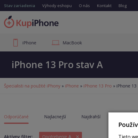
Stav zariadenia
Výhody eshopu
O nás
Kontakt
Blog
iPhone
MacBook
iPhone 13 Pro stav A
Špecialisti na použité iPhony
»
iPhone
»
iPhone 13 Pro
» iPhone 13 
Odporúčané
Najlacnejší
Najdrahší
Akcie
Použí
×
Tieto we
Aktívny filter:
Opotrebenie
A