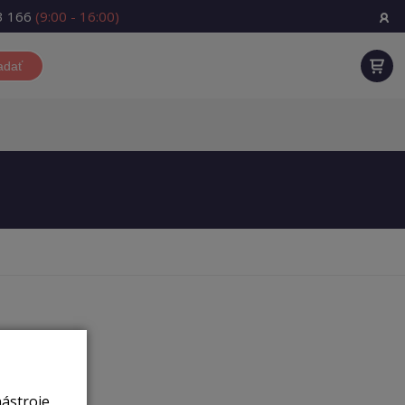
3 166
(9:00 - 16:00)
adať
nástroje