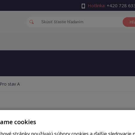
Hotlinka:
+420 728 63
Hľ
Pro stav A
vame cookies
bové stránky používajú súbory cookies a ďalšie sledovacie 