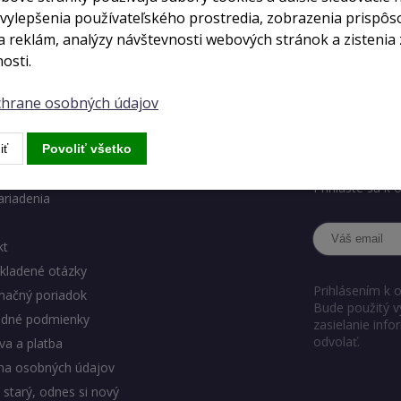
 vylepšenia používateľského prostredia, zobrazenia prispô
 reklám, analýzy návštevnosti webových stránok a zistenia 
osti.
ochrane osobných údajov
ody eshopu
Chcete ve
iť
Povoliť všetko
Chcete dostáva
Prihláste sa k
ariadenia
kt
kladené otázky
Prihlásením k 
mačný poriadok
Bude použitý v
dné podmienky
zasielanie inf
odvolať.
a a platba
na osobných údajov
 starý, odnes si nový