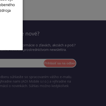
sobeného
zdroja
dieť, čo je nové?
ť najnovšie informácie o zľavách, akciách a pod.?
 odberu noviniek prostredníctvom newslettra.
Prihlásiť sa na odber
odberu súhlasíte so spracovaním vášho e-mailu.
ýhradne nami (ADI Mobile s.r.o.) a výhradne na
ormácií o novinkách. Súhlas možno kedykoľvek