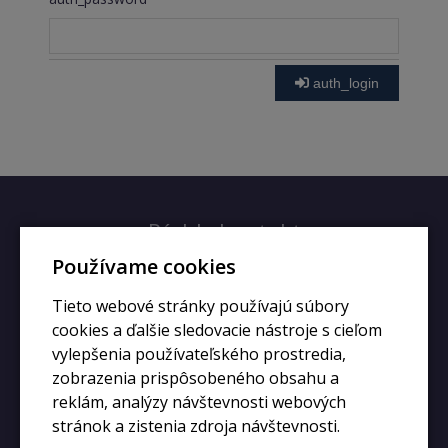
auth_login
Rýchly kontakt
Používame cookies
+420 728 633 166
Tieto webové stránky používajú súbory
info@kupiphone.cz
cookies a ďalšie sledovacie nástroje s cieľom
vylepšenia používateľského prostredia,
zobrazenia prispôsobeného obsahu a
reklám, analýzy návštevnosti webových
stránok a zistenia zdroja návštevnosti.