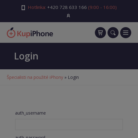
Hotlinka:
+420 728 633 166
(9:00 - 16:00)
Login
Špecialisti na použité iPhony
» Login
auth_username
auth_password