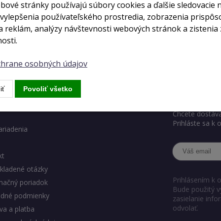
bové stránky používajú súbory cookies a ďalšie sledovacie 
 vylepšenia používateľského prostredia, zobrazenia prispô
auth_login
 reklám, analýzy návštevnosti webových stránok a zistenia 
osti.
ochrane osobných údajov
ody eshopu
Chcete ve
iť
Povoliť všetko
Chcete dostáva
Prihláste sa k
ariadenia
kt
kladené otázky
Prihlásením k 
mačný poriadok
Bude použitý v
dné podmienky
zasielanie inf
odvolať.
a a platba