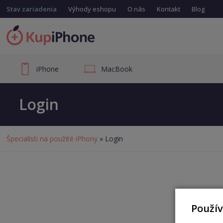
Stav zariadenia
Výhody eshopu
O nás
Kontakt
Blog
iPhone
MacBook
Login
Špecialisti na použité iPhony
» Login
Použí