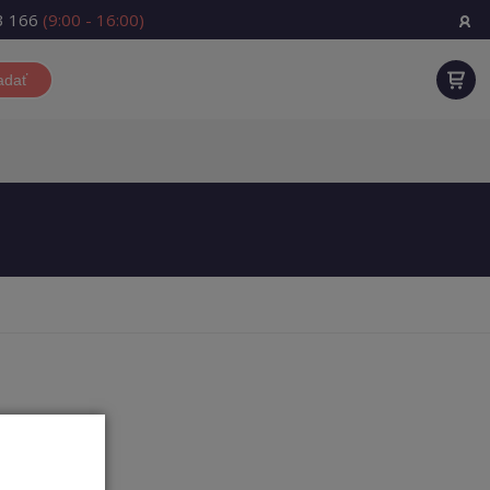
3 166
(9:00 - 16:00)
adať