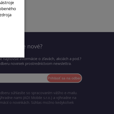
nástroje
sobeného
zdroja
dieť, čo je nové?
ť najnovšie informácie o zľavách, akciách a pod.?
 odberu noviniek prostredníctvom newslettra.
Prihlásiť sa na odber
odberu súhlasíte so spracovaním vášho e-mailu.
ýhradne nami (ADI Mobile s.r.o.) a výhradne na
ormácií o novinkách. Súhlas možno kedykoľvek