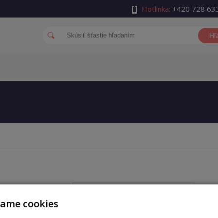
Hotlinka:
+420 728 63
Hľ
auth_username
vame cookies
auth_password