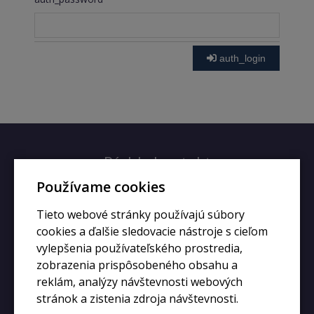
auth_login
Rýchly kontakt
Používame cookies
+420 728 633 166
Tieto webové stránky používajú súbory
info@kupiphone.cz
cookies a ďalšie sledovacie nástroje s cieľom
vylepšenia používateľského prostredia,
zobrazenia prispôsobeného obsahu a
reklám, analýzy návštevnosti webových
stránok a zistenia zdroja návštevnosti.