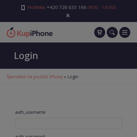
Hotlinka:
+420 728 633 166
(9:00 - 16:00)
Login
Špecialisti na použité iPhony
» Login
auth_username
auth_password