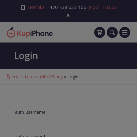
Hotlinka:
+420 728 633 166
(9:00 - 16:00)
Login
Špecialisti na použité iPhony
» Login
auth_username
auth_password