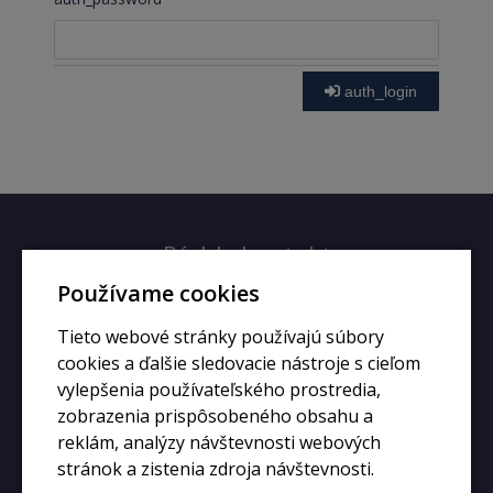
auth_login
Rýchly kontakt
Používame cookies
+420 728 633 166
Tieto webové stránky používajú súbory
info@kupiphone.cz
cookies a ďalšie sledovacie nástroje s cieľom
vylepšenia používateľského prostredia,
zobrazenia prispôsobeného obsahu a
reklám, analýzy návštevnosti webových
stránok a zistenia zdroja návštevnosti.