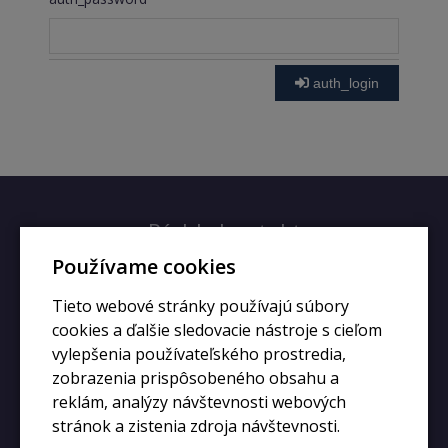
auth_login
Rýchly kontakt
Používame cookies
+420 728 633 166
Tieto webové stránky používajú súbory
info@kupiphone.cz
cookies a ďalšie sledovacie nástroje s cieľom
vylepšenia používateľského prostredia,
zobrazenia prispôsobeného obsahu a
reklám, analýzy návštevnosti webových
stránok a zistenia zdroja návštevnosti.