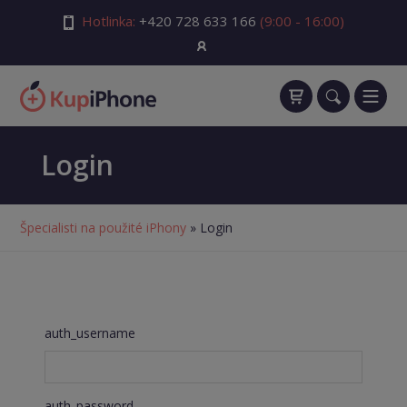
Hotlinka:
+420 728 633 166
(9:00 - 16:00)
Login
Špecialisti na použité iPhony
» Login
auth_username
auth_password