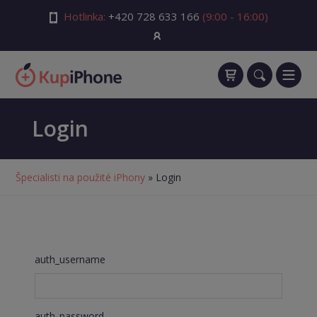
Hotlinka:
+420 728 633 166
(9:00 - 16:00)
Login
Špecialisti na použité iPhony
» Login
auth_username
auth_password