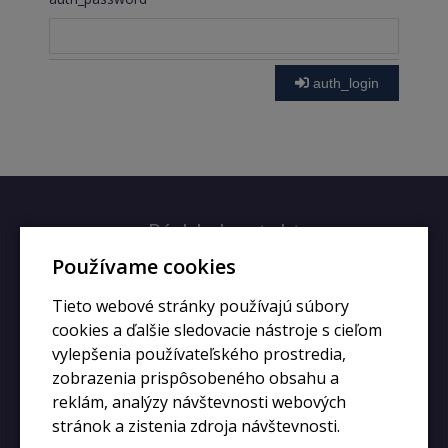
auth_login
Rýchly kontakt
Používame cookies
+420 728 633 166
Tieto webové stránky používajú súbory
info@kupiphone.cz
cookies a ďalšie sledovacie nástroje s cieľom
vylepšenia používateľského prostredia,
zobrazenia prispôsobeného obsahu a
reklám, analýzy návštevnosti webových
stránok a zistenia zdroja návštevnosti.