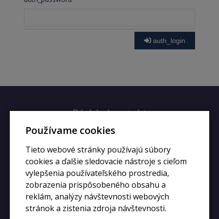
auth_login
Rýchly kontakt
Používame cookies
+420 728 633 166
Tieto webové stránky používajú súbory
info@kupiphone.cz
cookies a ďalšie sledovacie nástroje s cieľom
vylepšenia používateľského prostredia,
zobrazenia prispôsobeného obsahu a
reklám, analýzy návštevnosti webových
stránok a zistenia zdroja návštevnosti.