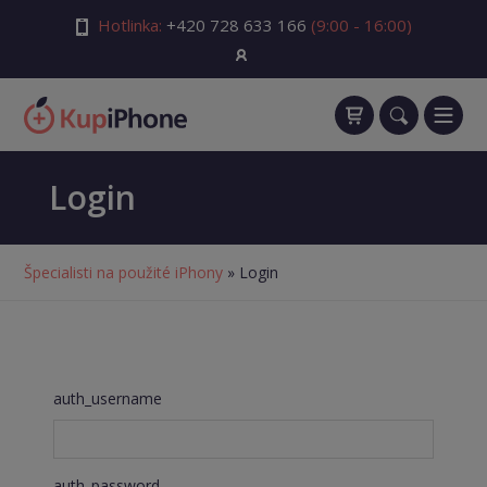
Hotlinka:
+420 728 633 166
(9:00 - 16:00)
Login
Špecialisti na použité iPhony
» Login
auth_username
auth_password