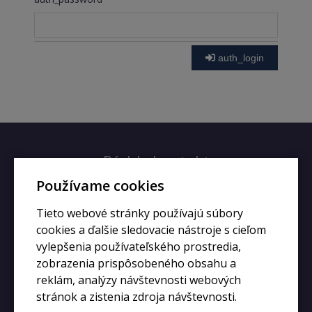
auth_login
Rýchly kontakt
Používame cookies
+420 728 633 166
Tieto webové stránky používajú súbory
info@kupiphone.cz
cookies a ďalšie sledovacie nástroje s cieľom
vylepšenia používateľského prostredia,
zobrazenia prispôsobeného obsahu a
reklám, analýzy návštevnosti webových
stránok a zistenia zdroja návštevnosti.