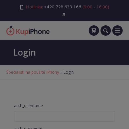
Hotlinka:
+420 728 633 166
(9:00 - 16:00)
Login
Špecialisti na použité iPhony
» Login
auth_username
auth_password