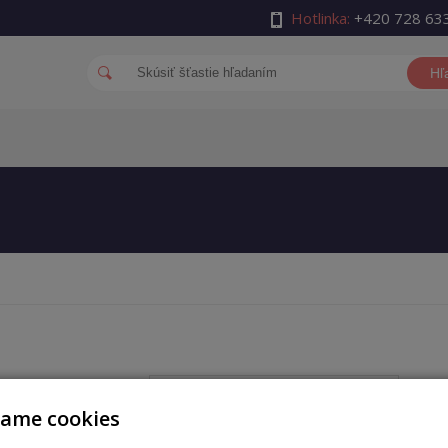
Hotlinka:
+420 728 63
Hľ
auth_username
vame cookies
auth_password