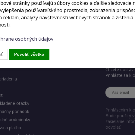
bové stránky používajú súbory cookies a ďalšie sledovacie 
 vylepšenia používateľského prostredia, zobrazenia prispô
auth_login
 reklám, analýzy návštevnosti webových stránok a zistenia 
osti.
ochrane osobných údajov
ody eshopu
Chcete ve
iť
Povoliť všetko
Chcete dostáva
Prihláste sa k
ariadenia
kt
kladené otázky
Prihlásením k 
mačný poriadok
Bude použitý v
dné podmienky
zasielanie inf
odvolať.
a a platba