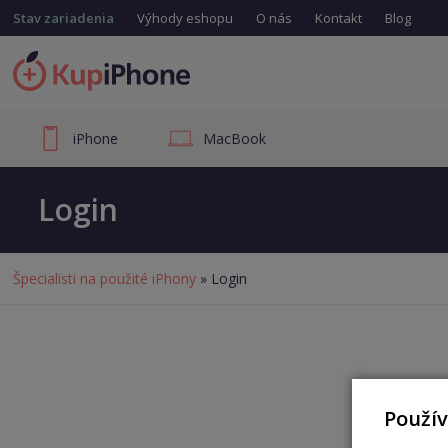
Stav zariadenia
Výhody eshopu
O nás
Kontakt
Blog
iPhone
MacBook
Login
Špecialisti na použité iPhony
» Login
Použí