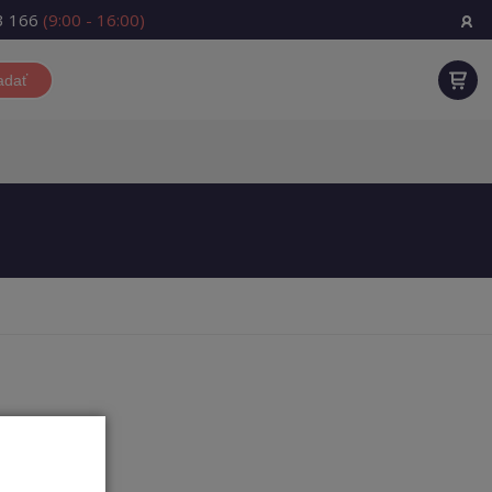
3 166
(9:00 - 16:00)
adať