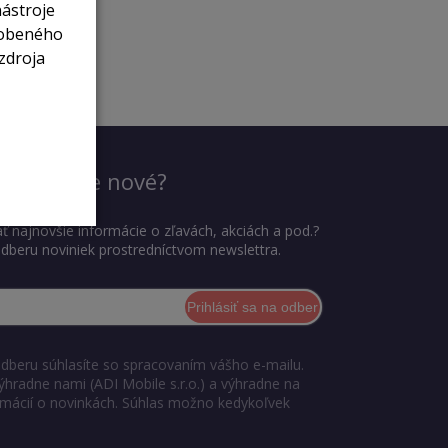
nástroje
sobeného
zdroja
dieť, čo je nové?
ť najnovšie informácie o zľavách, akciách a pod.?
 odberu noviniek prostredníctvom newslettra.
Prihlásiť sa na odber
odberu súhlasíte so spracovaním vášho e-mailu.
ýhradne nami (ADI Mobile s.r.o.) a výhradne na
ormácií o novinkách. Súhlas možno kedykoľvek