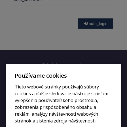
auth_login
Rýchly kontakt
Používame cookies
+420 728 633 166
Tieto webové stránky používajú súbory
info@kupiphone.cz
cookies a ďalšie sledovacie nástroje s cieľom
vylepšenia používateľského prostredia,
zobrazenia prispôsobeného obsahu a
reklám, analýzy návštevnosti webových
stránok a zistenia zdroja návštevnosti.