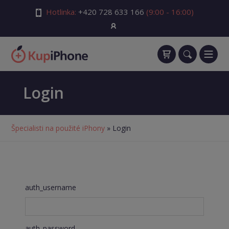
Hotlinka:
+420 728 633 166
(9:00 - 16:00)
Login
Špecialisti na použité iPhony
» Login
auth_username
auth_password