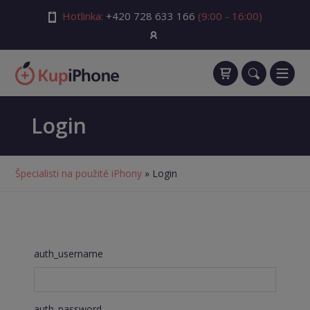
Hotlinka:
+420 728 633 166
(9:00 - 16:00)
Login
Špecialisti na použité iPhony
» Login
auth_username
auth_password