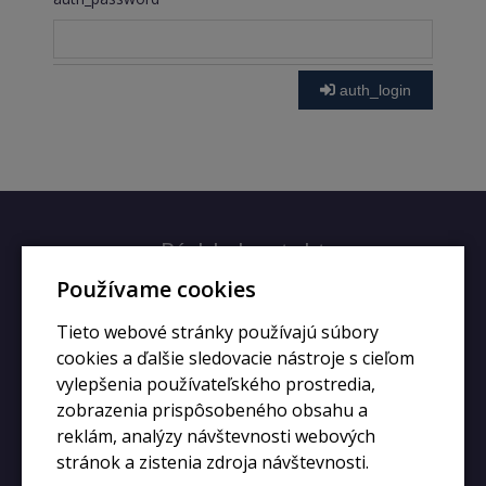
auth_login
Rýchly kontakt
Používame cookies
+420 728 633 166
Tieto webové stránky používajú súbory
info@kupiphone.cz
cookies a ďalšie sledovacie nástroje s cieľom
vylepšenia používateľského prostredia,
zobrazenia prispôsobeného obsahu a
reklám, analýzy návštevnosti webových
stránok a zistenia zdroja návštevnosti.