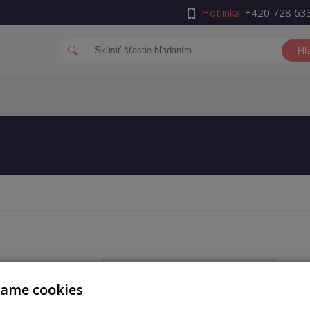
Hotlinka:
+420 728 63
Hľ
auth_username
vame cookies
auth_password