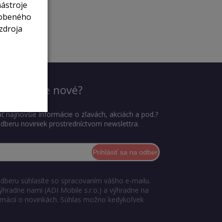
nástroje
sobeného
zdroja
dieť, čo je nové?
ť najnovšie informácie o zľavách, akciách a pod.?
 odberu noviniek prostredníctvom newslettra.
Prihlásiť sa na odber
odberu súhlasíte so spracovaním vášho e-mailu.
ýhradne nami (ADI Mobile s.r.o.) a výhradne na
ormácií o novinkách. Súhlas možno kedykoľvek