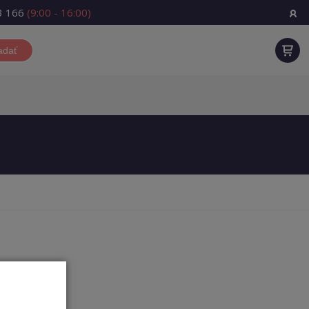
3 166
(9:00 - 16:00)
adať