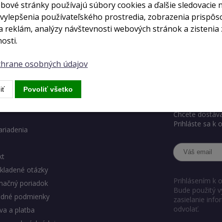
bové stránky používajú súbory cookies a ďalšie sledovacie 
 vylepšenia používateľského prostredia, zobrazenia prispô
auth_login
 reklám, analýzy návštevnosti webových stránok a zistenia 
osti.
ochrane osobných údajov
ody eshopu
Chcete ve
iť
Povoliť všetko
Chcete dostáva
Prihláste sa k
ariadenia
kt
kladené otázky
Prihlásením k 
mačný poriadok
Bude použitý v
dné podmienky
zasielanie inf
odvolať.
a a platba