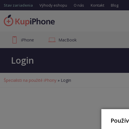
Stav zariadenia
Výhody eshopu
O nás
Kontakt
Blog
iPhone
MacBook
Login
Špecialisti na použité iPhony
» Login
Použí