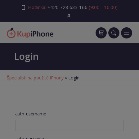
Hotlinka:
+420 728 633 166
(9:00 - 16:00)
Login
Špecialisti na použité iPhony
» Login
auth_username
auth_password