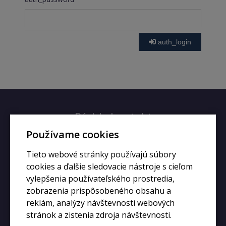
auth_login
Rýchly kontakt
Používame cookies
+420 728 633 166
Tieto webové stránky používajú súbory
info@kupiphone.cz
cookies a ďalšie sledovacie nástroje s cieľom
vylepšenia používateľského prostredia,
zobrazenia prispôsobeného obsahu a
reklám, analýzy návštevnosti webových
stránok a zistenia zdroja návštevnosti.