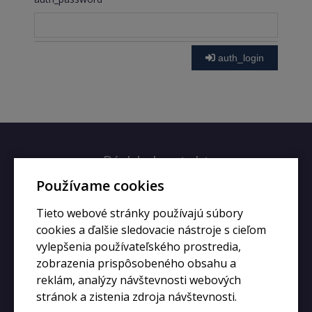
auth_login
Rýchly kontakt
Používame cookies
+420 728 633 166
Tieto webové stránky používajú súbory
info@kupiphone.cz
cookies a ďalšie sledovacie nástroje s cieľom
vylepšenia používateľského prostredia,
zobrazenia prispôsobeného obsahu a
reklám, analýzy návštevnosti webových
stránok a zistenia zdroja návštevnosti.