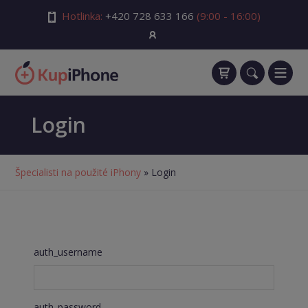
Hotlinka:
+420 728 633 166
(9:00 - 16:00)
Login
Špecialisti na použité iPhony
» Login
auth_username
auth_password