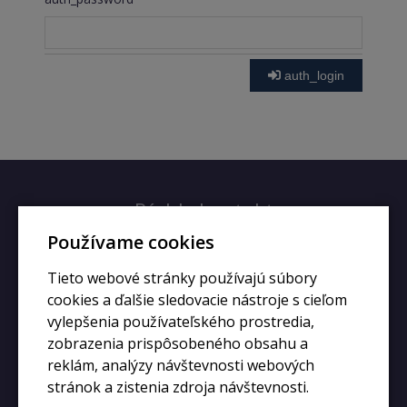
auth_login
Rýchly kontakt
Používame cookies
+420 728 633 166
Tieto webové stránky používajú súbory
info@kupiphone.cz
cookies a ďalšie sledovacie nástroje s cieľom
vylepšenia používateľského prostredia,
zobrazenia prispôsobeného obsahu a
reklám, analýzy návštevnosti webových
stránok a zistenia zdroja návštevnosti.