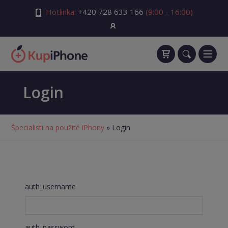
Hotlinka:
+420 728 633 166
(9:00 - 16:00)
Login
Špecialisti na použité iPhony
» Login
auth_username
auth_password