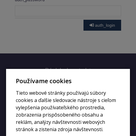
auth_login
Rýchly kontakt
Používame cookies
+420 728 633 166
Tieto webové stránky používajú súbory
info@kupiphone.cz
cookies a ďalšie sledovacie nástroje s cieľom
vylepšenia používateľského prostredia,
zobrazenia prispôsobeného obsahu a
reklám, analýzy návštevnosti webových
stránok a zistenia zdroja návštevnosti.