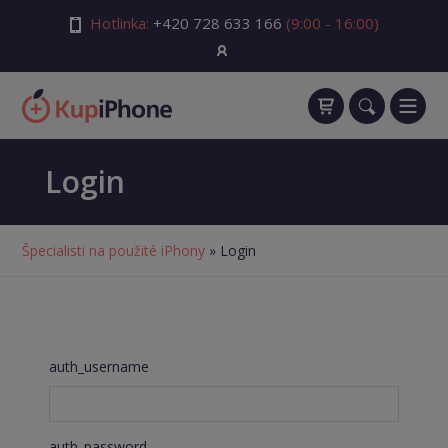
Hotlinka:
+420 728 633 166
(9:00 - 16:00)
Login
Špecialisti na použité iPhony
» Login
auth_username
auth_password