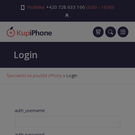
Hotlinka:
+420 728 633 166
(9:00 - 16:00)
Login
Špecialisti na použité iPhony
» Login
auth_username
auth_password