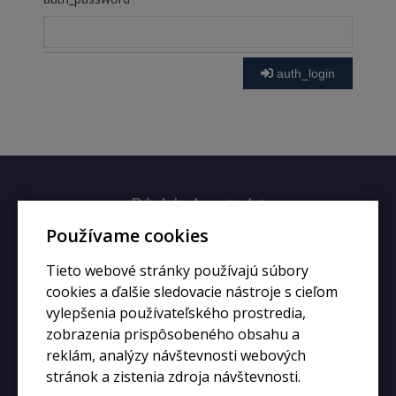
auth_login
Rýchly kontakt
Používame cookies
+420 728 633 166
Tieto webové stránky používajú súbory
info@kupiphone.cz
cookies a ďalšie sledovacie nástroje s cieľom
vylepšenia používateľského prostredia,
zobrazenia prispôsobeného obsahu a
reklám, analýzy návštevnosti webových
stránok a zistenia zdroja návštevnosti.