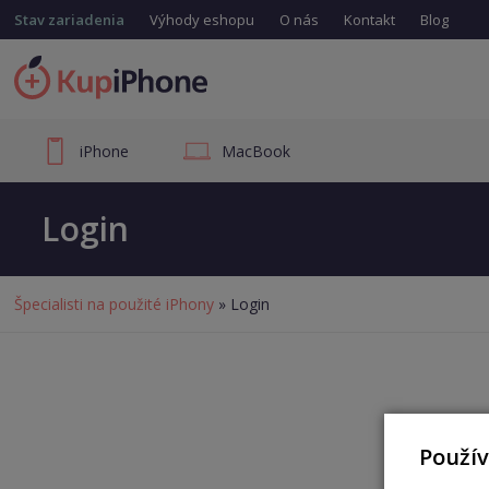
Stav zariadenia
Výhody eshopu
O nás
Kontakt
Blog
iPhone
MacBook
Login
Špecialisti na použité iPhony
» Login
Použí