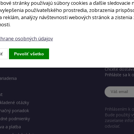
bové stránky používajú súbory cookies a ďalšie sledovacie 
 vylepšenia používateľského prostredia, zobrazenia prispô
auth_login
 reklám, analýzy návštevnosti webových stránok a zistenia 
osti.
ochrane osobných údajov
ody eshopu
Chcete ve
iť
Povoliť všetko
Chcete dostáva
Prihláste sa k
ariadenia
kt
kladené otázky
Prihlásením k 
mačný poriadok
Bude použitý v
dné podmienky
zasielanie inf
odvolať.
a a platba