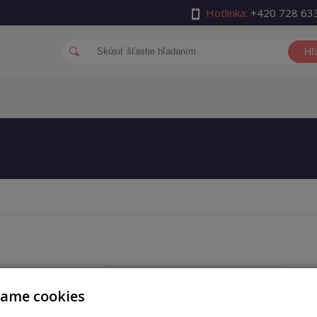
Hotlinka:
+420 728 63
Hľ
auth_username
vame cookies
auth_password