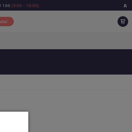
3 166
(9:00 - 16:00)
adať