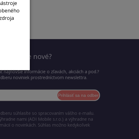
nástroje
sobeného
zdroja
dieť, čo je nové?
ť najnovšie informácie o zľavách, akciách a pod.?
 odberu noviniek prostredníctvom newslettra.
Prihlásiť sa na odber
odberu súhlasíte so spracovaním vášho e-mailu.
ýhradne nami (ADI Mobile s.r.o.) a výhradne na
ormácií o novinkách. Súhlas možno kedykoľvek