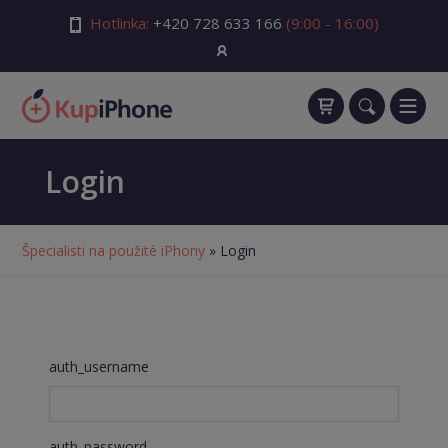
Hotlinka:
+420 728 633 166
(9:00 - 16:00)
Login
Špecialisti na použité iPhony
» Login
auth_username
auth_password