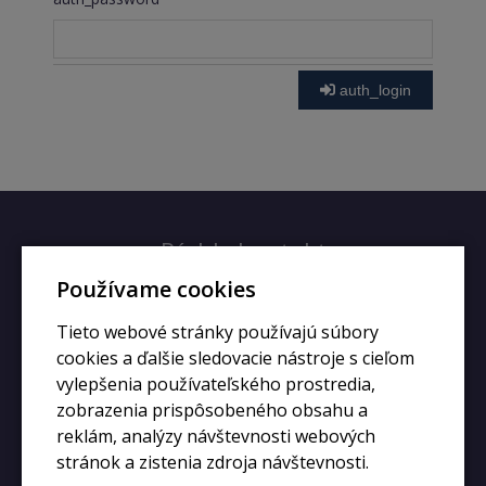
auth_login
Rýchly kontakt
Používame cookies
+420 728 633 166
Tieto webové stránky používajú súbory
info@kupiphone.cz
cookies a ďalšie sledovacie nástroje s cieľom
vylepšenia používateľského prostredia,
zobrazenia prispôsobeného obsahu a
reklám, analýzy návštevnosti webových
stránok a zistenia zdroja návštevnosti.